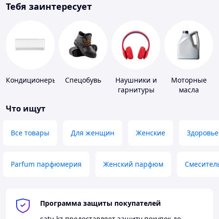
Тебя заинтересует
Кондиционеры
Спецобувь
Наушники и
Моторные
гарнитуры
масла
Что ищут
Все товары
Для женщин
Женские
Здоровье
Parfum парфюмерия
Женский парфюм
Смесител
Программа защиты покупателей
satu.kz
предоставляет защиту покупок до