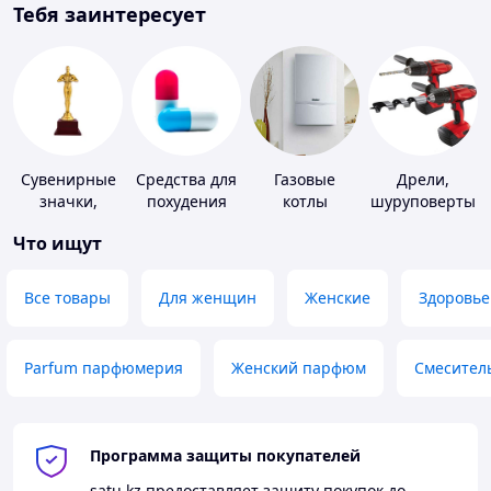
Тебя заинтересует
Сувенирные
Средства для
Газовые
Дрели,
значки,
похудения
котлы
шуруповерты
награды
Что ищут
Все товары
Для женщин
Женские
Здоровье
Parfum парфюмерия
Женский парфюм
Смесител
Программа защиты покупателей
satu.kz
предоставляет защиту покупок до