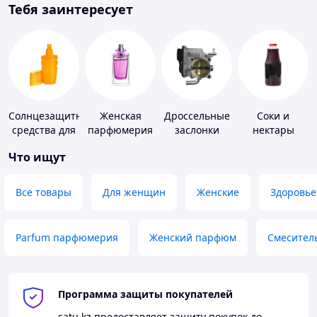
Тебя заинтересует
Солнцезащитные
Женская
Дроссельные
Соки и
средства для
парфюмерия
заслонки
нектары
кожи
Что ищут
Все товары
Для женщин
Женские
Здоровье
Parfum парфюмерия
Женский парфюм
Смесител
Программа защиты покупателей
satu.kz
предоставляет защиту покупок до