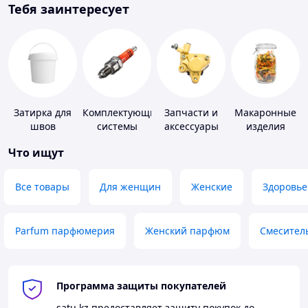
Тебя заинтересует
Затирка для
Комплектующие
Запчасти и
Макаронные
швов
системы
аксессуары
изделия
зажигания
для насосов
Что ищут
Все товары
Для женщин
Женские
Здоровье
Parfum парфюмерия
Женский парфюм
Смесител
Программа защиты покупателей
satu.kz
предоставляет защиту покупок до