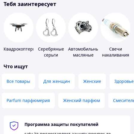
Тебя заинтересует
Квадрокоптеры
Серебряные
Автомобильные
Свечи
серьги
масляные
накаливания
насосы
и зажигания
Что ищут
Все товары
Для женщин
Женские
Здоровье
Parfum парфюмерия
Женский парфюм
Смесител
Программа защиты покупателей
satu.kz
предоставляет защиту покупок до