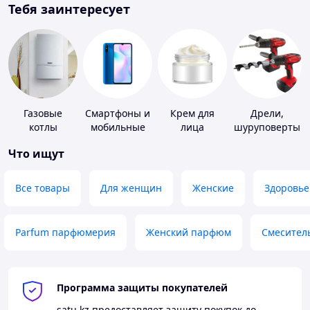
Тебя заинтересует
Газовые
Смартфоны и
Крем для
Дрели,
котлы
мобильные
лица
шуруповерты
телефоны
Что ищут
Все товары
Для женщин
Женские
Здоровье
Parfum парфюмерия
Женский парфюм
Смесител
Программа защиты покупателей
satu.kz
предоставляет защиту покупок до