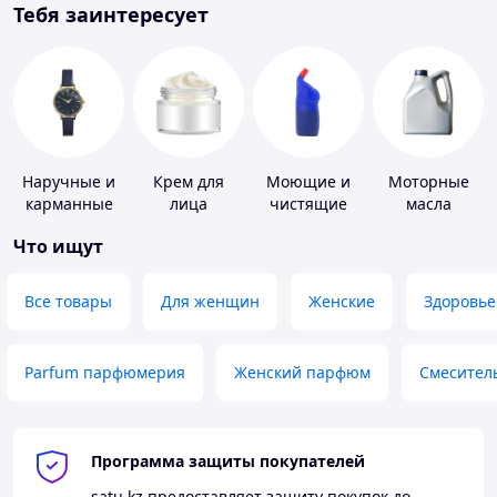
Тебя заинтересует
Наручные и
Крем для
Моющие и
Моторные
карманные
лица
чистящие
масла
часы
средства
Что ищут
Все товары
Для женщин
Женские
Здоровье
Parfum парфюмерия
Женский парфюм
Смесител
Программа защиты покупателей
satu.kz
предоставляет защиту покупок до