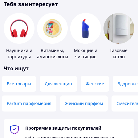
Тебя заинтересует
Наушники и
Витамины,
Моющие и
Газовые
гарнитуры
аминокислоты
чистящие
котлы
и коферменты
средства
Что ищут
Все товары
Для женщин
Женские
Здоровье
Parfum парфюмерия
Женский парфюм
Смесител
Программа защиты покупателей
satu.kz
предоставляет защиту покупок до